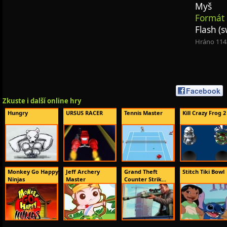
Myš
Formát 
Flash (s
Hráno 114
Facebook
Zkuste i další online hry
Hungry
URSUS RACER
Tennis Master
Kill Crazy Frog 2
Monkey Go Happy
Jeff Archery
Grand Theft
Stitch Tiki Bowl
Ninjas
Master
Counter Strik...