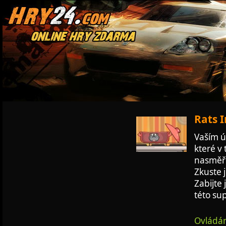
Rats I
Vaším ú
které v
nasměřo
Zkuste j
Zabijte 
této su
Ovládán