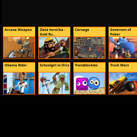
Arcane Weapon
Zlatá horečka -
Carnage
Governon of
Gold Ru...
Poker
Obama Rider
Schoolgirl vs Orcs
Transblockies
Truck Wars