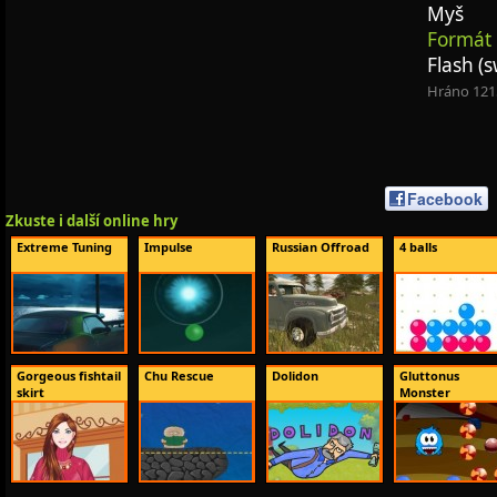
Myš
Formát 
Flash (s
Hráno 121
Facebook
Zkuste i další online hry
Extreme Tuning
Impulse
Russian Offroad
4 balls
Gorgeous fishtail
Chu Rescue
Dolidon
Gluttonus
skirt
Monster