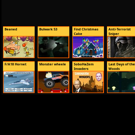
Beaned
Bulwark 53
Find Christmas
Anti-Terrorist
Cake
Sniper
F/A18 Hornet
Monster wheele
SoboHaZem
Last Days of the
Invaders
Woods