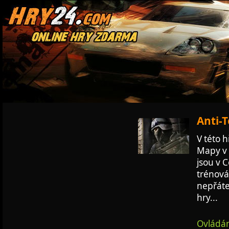
Anti-T
V této h
Mapy v 
jsou v C
trénován
nepřáte
hry...
Ovládán