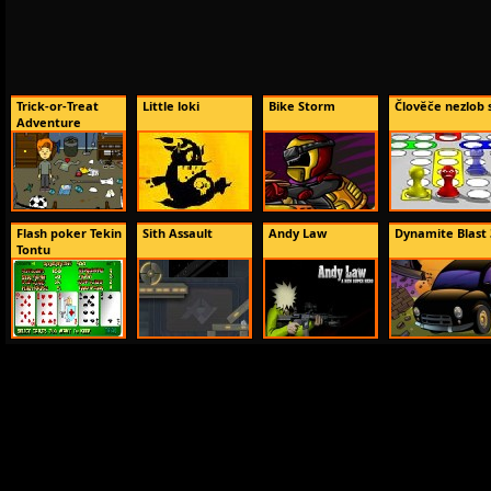
Trick-or-Treat
Little loki
Bike Storm
Člověče nezlob 
Adventure
Flash poker Tekin
Sith Assault
Andy Law
Dynamite Blast 
Tontu