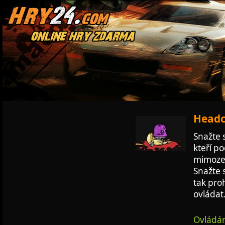
Headc
Snažte 
kteří p
mimozem
Snažte 
tak pro
ovládat
Ovládán