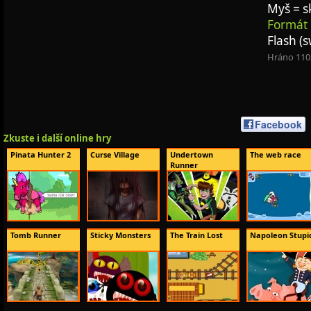
Myš = s
Formát 
Flash (s
Hráno 110
Facebook
Zkuste i další online hry
Pinata Hunter 2
Curse Village
Undertown
The web race
Runner
Tomb Runner
Sticky Monsters
The Train Lost
Napoleon Stupi