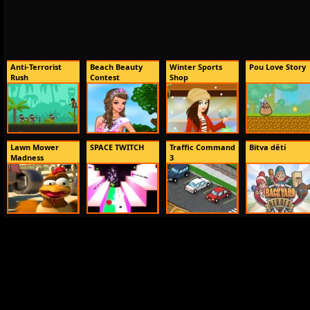
Anti-Terrorist
Beach Beauty
Winter Sports
Pou Love Story
Rush
Contest
Shop
Lawn Mower
SPACE TWITCH
Traffic Command
Bitva dětí
Madness
3