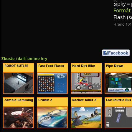
Šipky =
Formát 
Flash (s
Hráno 101
Facebook
Zkuste i další online hry
ROBOT BUTLER
Fast Foot Fiasco
Hard Dirt Bike
Pipe Down
Zombie Ramming
Cruisin 2
Rocket Toilet 2
Lax Shuttle Bus