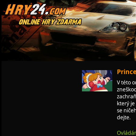
Prince
V této 
zneškod
zachraň
který je
se ničeh
dejte.
Ovládán