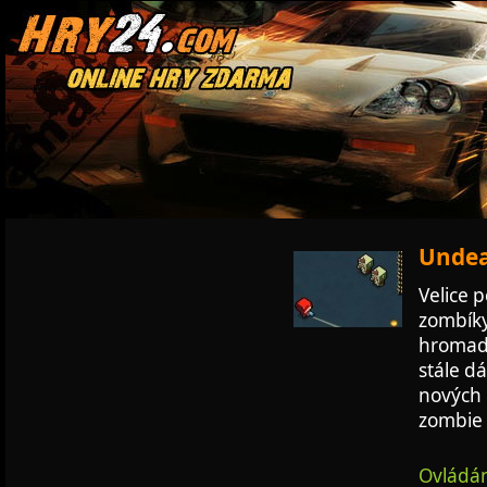
Undea
Velice 
zombíky
hromado
stále d
nových m
zombie 
Ovládán