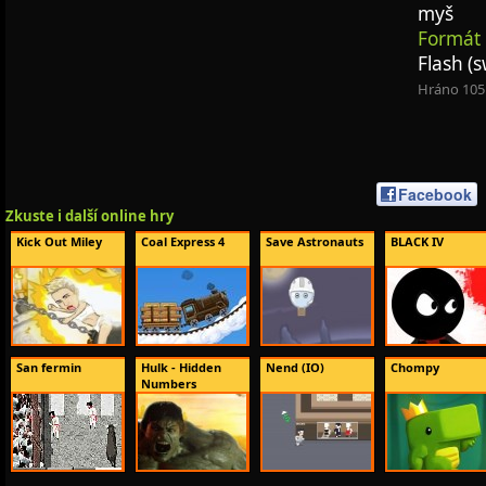
myš
Formát 
Flash (s
Hráno 105
Facebook
Zkuste i další online hry
Kick Out Miley
Coal Express 4
Save Astronauts
BLACK IV
San fermin
Hulk - Hidden
Nend (IO)
Chompy
Numbers