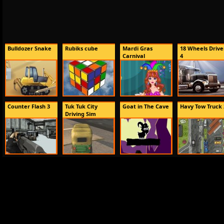
Bulldozer Snake
Rubiks cube
Mardi Gras
18 Wheels Drive
Carnival
4
Counter Flash 3
Tuk Tuk City
Goat in The Cave
Havy Tow Truck 
Driving Sim